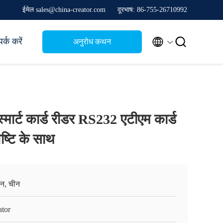
ईमेल sales@china-creator.com
दूरभाष: 86-755-26710992


पर्क करें
अनुरोध कथन
्मार्ट कार्ड रीडर RS232 एटीएम कार्ड
ष्टि के साथ
़ेन, चीन
ator