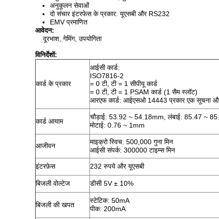
अनुकूलन सेवाओं
दो संचार इंटरफेस के प्रकार: यूएसबी और RS232
EMV प्रमाणित
आवेदन:
दूरभाश, गेमिंग, उपयोगिता
विनिर्देशों:
आईसी कार्ड:
ISO7816-2
कार्ड के प्रकार
= 0 टी, टी = 1 सीपीयू कार्ड
= 0 टी, टी = 1 PSAM कार्ड (1 सैम स्लॉट)
आरएफ कार्ड: आईएसओ 14443 प्रकार एक सूचना और 
चौड़ाई: 53.92 ~ 54.18mm, लंबाई: 85.47 ~ 
कार्ड आयाम
मोटाई: 0.76 ~ 1mm
माइक्रो स्विच: 500,000 गुना मिन
आजीवन
आईसी संपर्क: 300000 टाइम्स मिन
इंटरफ़ेस
232 रुपये और यूएसबी
बिजली वोल्टेज
डीसी 5V ± 10%
स्टेटिक: 50mA
बिजली की खपत
पीक: 200mA