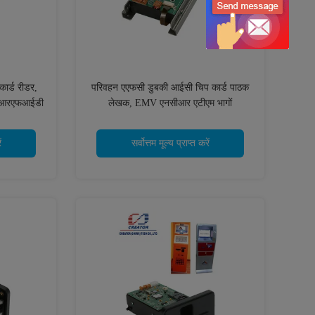
ार्ड रीडर,
परिवहन एएफसी डुबकी आईसी चिप कार्ड पाठक
 / आरएफआईडी
लेखक, EMV एनसीआर एटीएम भागों
ं
सर्वोत्तम मूल्य प्राप्त करें