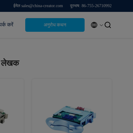
ईमेल sales@china-creator.com
दूरभाष: 86-755-26710992


पर्क करें
अनुरोध कथन
र लेखक