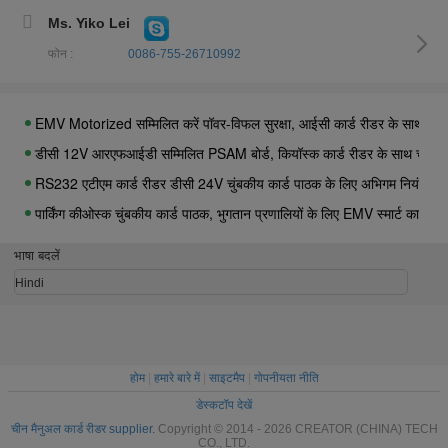
RS232 डुबकी कार्ड रीडर
Ms. Yiko Lei
मैन्युअल सम्मिलित डुबकी कार्ड रीडर
फोन :
0086-755-26710992
Motorized सम्मिलित कियॉस्क, RS232 अंतरफलक के साथ स्मार्ट कार्ड पाठक के लि
EMV Motorized सम्मिलित करें पॉवर-विफल सुरक्षा, आईसी कार्ड रीडर के साथ चुंब
डीसी 12V आरएफआईडी सम्मिलित PSAM बोर्ड, कियॉस्क कार्ड रीडर के साथ चुंबकीय
RS232 एटीएम कार्ड रीडर डीसी 24V चुंबकीय कार्ड पाठक के लिए अभिगम नियंत्रण टर
पार्किंग कीओस्क चुंबकीय कार्ड पाठक, भुगतान प्रणालियों के लिए EMV स्मार्ट कार्ड रीड
3 में 1 Motorized पहुँच नियंत्रण कार्ड रीडर/लेखक, एटीएम स्मार्ट कार्ड पाठक
एटीएम मशीन Motorized सम्मिलित चुंबकीय कार्ड पाठक, कियॉस्क कार्ड रीडर
भाषा बदलें
आईएसओ ऑटो चुंबकीय पट्टी कार्ड पाठक और लेखक, आरएफआईडी कार्ड रीडर डालें
Hindi
ऑटो सम्मिलित चुंबकीय कार्ड पाठक / Motorized कार्ड रीडर आरएफआईडी के लिए 
होम
|
हमारे बारे में
|
साइटमैप
|
गोपनीयता नीति
डेस्कटॉप देखें
चीन मैनुअल कार्ड रीडर supplier.
Copyright © 2014 - 2026 CREATOR (CHINA) TECH
CO., LTD.