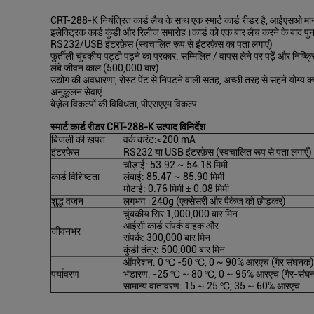
CRT-288-K नियंत्रित कार्ड लैच के साथ एक स्मार्ट कार्ड रीडर है, आईएसओ मा
इलेक्ट्रिक कार्ड कुंडी और रिलीज समारोह।कार्ड को एक बार लैच करने के बाद पुन
RS232/USB इंटरफ़ेस (स्वचालित रूप से इंटरफ़ेस का पता लगाएं)
फुर्तीली चुंबकीय पट्टी पढ़ने का प्रकार: सम्मिलित / वापस लेने पर पढ़ें और निष्
लंबे जीवन काल (500,000 बार)
उद्योग की अवधारणा, रोस्ट पेंट से निपटने वाली सतह, अच्छी तरह से सहने योग्य
अनुकूलन सेवाएं
बेज़ेल विकल्पों की विविधता, पीएसएएम विकल्प
स्मार्ट कार्ड रीडर CRT-288-K उत्पाद विनिर्देश
बिजली की खपत
वर्क करंट:<200 mA
इंटरफेस
RS232 या USB इंटरफ़ेस (स्वचालित रूप से पता लगाएँ)
चौड़ाई: 53.92 ~ 54.18 मिमी
कार्ड विशिष्टता
लंबाई: 85.47 ~ 85.90 मिमी
मोटाई: 0.76 मिमी ± 0.08 मिमी
शुद्ध वजन
लगभग।240g (एक्सेसरी और पैकेज को छोड़कर)
चुंबकीय सिर 1,000,000 बार मिन
आईसी कार्ड संपर्क वाहक और
जीवनभर
संपर्क: 300,000 बार मिन
कुंडी तंत्र: 500,000 बार मिन
ऑपरेशन: 0 ℃ -50 ℃, 0 ~ 90% आरएच (गैर संघनक)
पर्यावरण
भंडारण: -25 ℃ ~ 80 ℃, 0 ~ 95% आरएच (गैर-संघनक
सामान्य वातावरण: 15 ~ 25 ℃, 35 ~ 60% आरएच