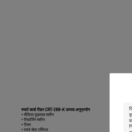
स्मार्ट कार्ड रीडर CRT-288-K उत्पाद अनुप्रयोग
* मीडिया पूछताछ मशीन
* रिचार्जिंग मशीन
* टैंकर
* स्वयं सेवा टर्मिनल