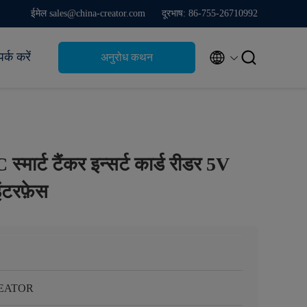
ईमेल sales@china-creator.com
दूरभाष: 86-755-26710992


पर्क करें
अनुरोध कथन
ार्ट टैंकर इन्सर्ट कार्ड रीडर 5V
टरफ़ेस
EATOR