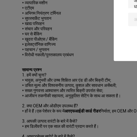
* व्यापारिक मशीन
* एटीएम
* अभिगम नियंत्रण टर्मिनल
* सुपरमार्केट भुगतान
* खाद्य परिवहन
* संचार और परिवहन
* घर से बैंकिंग
* खुदरा पीओएस / बैंकिंग
* इलेक्ट्रॉनिक वाणिज्य
* पहचान / भुगतान
* विरोधी नकली/पुस्तकालय प्रबंधन
सामान्य प्रश्न
1. हमें क्यों चुना?
* भावुक, अनुभवी और उच्च शिक्षित आर एंड डी और बिक्री टीम;
* उचित मूल्य और विश्वसनीय उत्पाद, कुशल और सावधान असेंबली;
* सख्त गुणवत्ता आश्वासन और त्वरित बिक्री उपरांत सेवा;
* आजीवन तकनीकी सहायता, अनुकूलित सेटिंग के साथ आ सकता है।
2. क्या OEM और ओडीएम उपलब्ध हैं?
* हाँ वे हैं।एक पेशेवर के रूप में
आरएफआईडी कार्ड रीडर
निर्माता, हम OEM और OD
3. आपकी उत्पाद वारंटी के बारे में कैसे?
* हम डिलीवरी पर एक साल की वारंटी प्रदान करते हैं।
4. आफ्टरसेल्स सपोर्ट के बारे में कैसे?