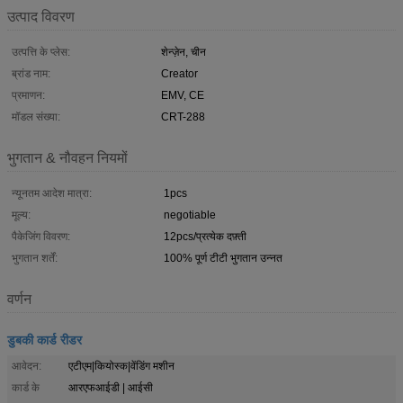
उत्पाद विवरण
उत्पत्ति के प्लेस:
शेन्ज़ेन, चीन
ब्रांड नाम:
Creator
प्रमाणन:
EMV, CE
मॉडल संख्या:
CRT-288
भुगतान & नौवहन नियमों
न्यूनतम आदेश मात्रा:
1pcs
मूल्य:
negotiable
पैकेजिंग विवरण:
12pcs/प्रत्येक दफ़्ती
भुगतान शर्तें:
100% पूर्ण टीटी भुगतान उन्नत
वर्णन
डुबकी कार्ड रीडर
आवेदन:
एटीएम|कियोस्क|वेंडिंग मशीन
कार्ड के
आरएफआईडी | आईसी