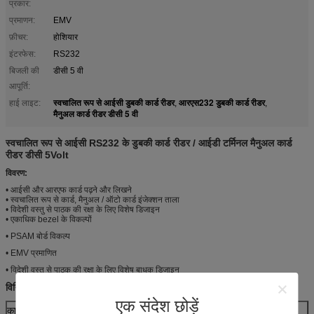
प्रकार:
प्रमाणन:
EMV
फ़ीचर:
होशियार
इंटरफेस:
RS232
बिजली की
डीसी 5 वी
आपूर्ति:
स्वचालित रूप से आईसी डुबकी कार्ड रीडर
आरएस232 डुबकी कार्ड रीडर
हाई लाइट:
,
,
मैनुअल कार्ड रीडर डीसी 5 वी
स्वचालित रूप से आईसी RS232 के डुबकी कार्ड रीडर / आईडी टर्मिनल मैनुअल कार्ड
रीडर डीसी 5Volt
विवरण:
• आईसी और आरएफ कार्ड पढ़ने और लिखने
• स्वचालित रूप से कार्ड, मैनुअल / ऑटो कार्ड इंजेक्शन ताला
• विदेशी वस्तु से पाठक की रक्षा के लिए विशेष डिजाइन
• एकाधिक bezel के विकल्पों
• PSAM बोर्ड विकल्प
• EMV प्रमाणित
• विदेशी वस्तु से पाठक की रक्षा के लिए विशेष बाधक डिजाइन
विनिर्देशों:
एक संदेश छोड़ें
कार्ड के प्रकार
आईसी कार्ड: