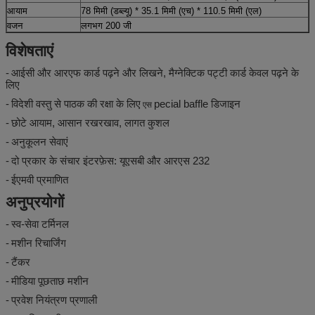
आयाम
78 मिमी (डब्ल्यू) * 35.1 मिमी (एच) * 110.5 मिमी (एल)
वजन
लगभग 200 जी
विशेषताएं
-
आईसी और आरएफ कार्ड पढ़ने और लिखने, मैग्नेक्टिक पट्टी कार्ड केवल पढ़ने के
लिए
-
विदेशी वस्तु से पाठक की रक्षा के लिए
pecial baffle डिजाइन
एस
-
छोटे आयाम, आसान रखरखाव, लागत कुशल
-
अनुकूलन सेवाएं
-
दो प्रकार के संचार इंटरफ़ेस: यूएसबी और आरएस 232
-
ईएमवी प्रमाणित
अनुप्रयोगों
-
स्व-सेवा टर्मिनल
-
मशीन रिचार्जिंग
-
टैंकर
-
मीडिया पूछताछ मशीन
-
प्रवेश नियंत्रण प्रणाली