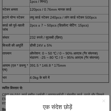
1pcs / मिनट)
स्टेकर क्षमता
120pcs / 0.76mm मानक कार्ड
हटाने योग्य स्टेकर
लघु कार्ड स्टेकर 240pcs / लांग कार्ड स्टेकर 500pcs
कार्ड को पूर्व-खाली
2pcs ± 7 ~ 50pcs (डिफ़ॉल्ट सेटिंग: 15pcs)
जांच
संचार
232 रुपये / यूएसबी (छिपा)
बिजली की आपूर्ति
डीसी 24V ± 5%
तापमान
ऑपरेशन: 0 ~ 50 ℃ / 0 ~ 90% आरएच (गैर संघनक)
भंडारण: -25 ~ 80 ℃ / 0 ~ 95% आरएच (गैर संघनक)
आयाम (एल * डब्ल्यू *
391.5 * 146.8 * 175mm
एच)
भार
4.0kg के बारे में
त्वरित विस्तार से:
CRT पर-591 कार्ड मशीन (आईसी / आरएफआईडी / चुंबकीय कार्ड, पढ़ने और लिखने
EMV प्रमाणित के साथ वितरण / कब्जा / को स्वीकार समारोह, ताला लगा समारोह के साथ
हटाने योग्य स्टेकर)
एक संदेश छोड़ें
विवरण: