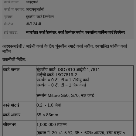
कार्ड मानक:
आईएसओ
कार्ड का प्रकार:
आरएफ|आईसी
प्रकार:
चुंबकीय कार्ड डिस्पेंसर
वोल्टेज:
डीसी 24 वी
स्वचालित कार्ड डिस्पेंसर
कार्ड डिस्पेंसर मशीन
स्वचालित पार्किंग कार्ड डिस्पेंसर
हाई लाइट:
,
,
आरएफआईडी / आईसी कार्ड के लिए चुंबकीय स्मार्ट कार्ड मशीन, स्वचालित पार्किंग कार्ड
मशीन
तकनीकी निर्देश:
कार्ड मानक
चुंबकीय कार्ड: ISO7810 आईडी 1,7811
आईसी कार्ड: ISO7816-2
समर्थन = 0 टी, टी = 1 सीपीयू कार्ड
समर्थन = 0 टी, टी = 1 सिम कार्ड
समर्थन Mifare S50, S70, उल कार्ड
कार्ड मोटाई
0.2 ~ 1.0 मिमी
कार्ड आकार
55 × 86mm
जीवनभर
1,000,000 टाइम्स
(हालत में: 20 +/- 5 ℃, 35 ~ 60% आरएच, बग़ैर चक्र ≤