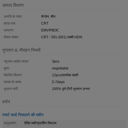
उत्पाद विवरण
उत्पत्ति के प्लेस:
शेन्ज़ेन, चीन
ब्रांड नाम:
CRT
प्रमाणन:
EMV/PBOC
मॉडल संख्या:
CRT - 591-(001) एचबी-HDN
भुगतान & नौवहन नियमों
न्यूनतम आदेश मात्रा:
3pcs
मूल्य:
negotiable
पैकेजिंग विवरण:
12pcs/प्रत्येक दफ़्ती
प्रसव के समय:
5-7days
भुगतान शर्तें:
100% पूर्ण टीटी भुगतान उन्नत
वर्णन
स्मार्ट कार्ड निकालने की मशीन
अनुप्रयोग:
वेंडिंग मशीन|पार्किंग सिस्टम