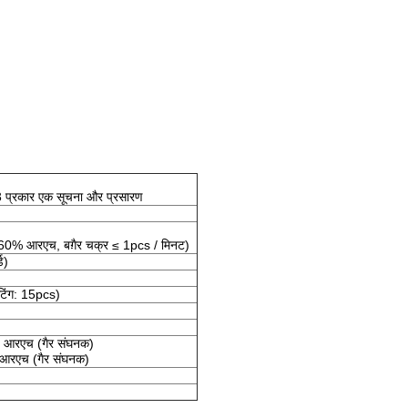
प्रकार एक सूचना और प्रसारण
 60% आरएच, बग़ैर चक्र ≤ 1pcs / मिनट)
ड)
टिंग: 15pcs)
आरएच (गैर संघनक)
आरएच (गैर संघनक)