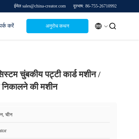
ईमेल sales@china-creator.com
दूरभाष: 86-755-26710992


पर्क करें
अनुरोध कथन
स्टम चुंबकीय पट्टी कार्ड मशीन /
्ड निकालने की मशीन
़ेन, चीन
ator