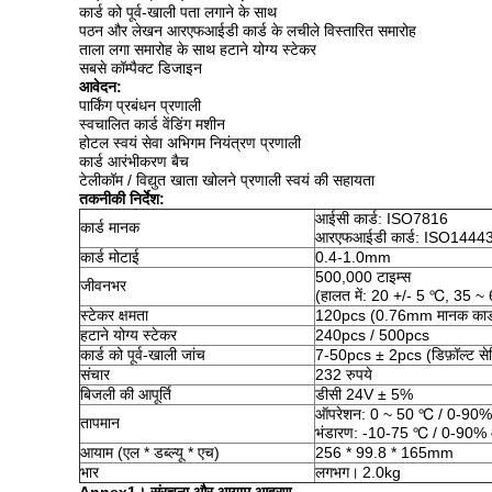
कार्ड को पूर्व-खाली पता लगाने के साथ
पठन और लेखन आरएफआईडी कार्ड के लचीले विस्तारित समारोह
ताला लगा समारोह के साथ हटाने योग्य स्टेकर
सबसे कॉम्पैक्ट डिजाइन
आवेदन:
पार्किंग प्रबंधन प्रणाली
स्वचालित कार्ड वेंडिंग मशीन
होटल स्वयं सेवा अभिगम नियंत्रण प्रणाली
कार्ड आरंभीकरण बैच
टेलीकॉम / विद्युत खाता खोलने प्रणाली स्वयं की सहायता
तकनीकी निर्देश:
आईसी कार्ड: ISO7816
कार्ड मानक
आरएफआईडी कार्ड: ISO14443 
कार्ड मोटाई
0.4-1.0mm
500,000 टाइम्स
जीवनभर
(हालत में: 20 +/- 5 ℃, 35 ~
स्टेकर क्षमता
120pcs (0.76mm मानक कार्
हटाने योग्य स्टेकर
240pcs / 500pcs
कार्ड को पूर्व-खाली जांच
7-50pcs ± 2pcs (डिफ़ॉल्ट से
संचार
232 रुपये
बिजली की आपूर्ति
डीसी 24V ± 5%
ऑपरेशन: 0 ~ 50 ℃ / 0-90% 
तापमान
भंडारण: -10-75 ℃ / 0-90% 
आयाम (एल * डब्ल्यू * एच)
256 * 99.8 * 165mm
भार
लगभग।
2.0kg