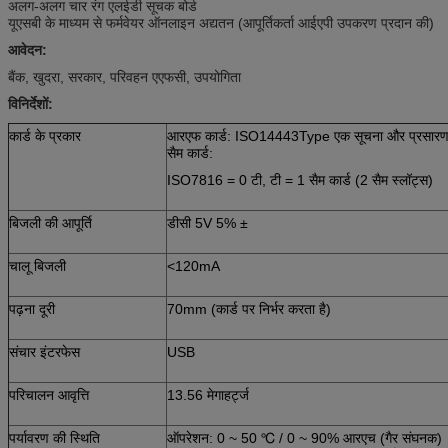
अलग-अलग चार रंग एलईडी सूचक बोर्ड
यूएसबी के माध्यम से फर्मवेयर ऑनलाइन अद्यतन (आपूर्तिकर्ता आईएपी उपकरण प्रदान की)
आवेदन:
बैंक, खुदरा, सरकार, परिवहन एएफसी, उपयोगिता
विनिर्देशों:
कार्ड के प्रकार
आरएफ कार्ड: ISO14443Type एक सूचना और प्रसार
सैम कार्ड:
ISO7816 = 0 टी, टी = 1 सैम कार्ड (2 सैम स्लॉट्स)
बिजली की आपूर्ति
डीसी 5V 5% ±
चालू बिजली
<120mA
पढ़ना दूरी
70mm (कार्ड पर निर्भर करता है)
संचार इंटरफेस
USB
परिचालन आवृत्ति
13.56 मेगाहर्ट्ज
पर्यावरण की स्थिति
ऑपरेशन: 0 ~ 50 ℃ / 0 ~ 90% आरएच (गैर संघनक)