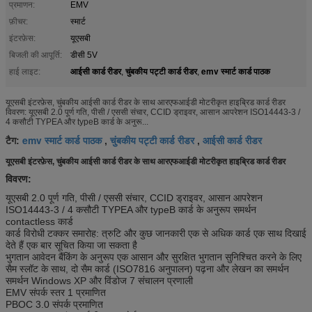
प्रमाणन:
EMV
फ़ीचर:
स्मार्ट
इंटरफ़ेस:
यूएसबी
बिजली की आपूर्ति:
डीसी 5V
आईसी कार्ड रीडर
चुंबकीय पट्टी कार्ड रीडर
emv स्मार्ट कार्ड पाठक
हाई लाइट:
,
,
यूएसबी इंटरफ़ेस, चुंबकीय आईसी कार्ड रीडर के साथ आरएफआईडी मोटरीकृत हाइब्रिड कार्ड रीडर
विवरण: यूएसबी 2.0 पूर्ण गति, पीसी / एससी संचार, CCID ड्राइवर, आसान आपरेशन ISO14443-3 /
4 कसौटी TYPEA और typeB कार्ड के अनुरू...
emv स्मार्ट कार्ड पाठक
चुंबकीय पट्टी कार्ड रीडर
आईसी कार्ड रीडर
टैग:
,
,
यूएसबी इंटरफ़ेस, चुंबकीय आईसी कार्ड रीडर के साथ आरएफआईडी मोटरीकृत हाइब्रिड कार्ड रीडर
विवरण:
यूएसबी 2.0 पूर्ण गति, पीसी / एससी संचार, CCID ड्राइवर, आसान आपरेशन
ISO14443-3 / 4 कसौटी TYPEA और typeB कार्ड के अनुरूप समर्थन
contactless कार्ड
कार्ड विरोधी टक्कर समारोह: त्रुटि और कुछ जानकारी एक से अधिक कार्ड एक साथ दिखाई
देते हैं एक बार सूचित किया जा सकता है
भुगतान आवेदन बैंकिंग के अनुरूप एक आसान और सुरक्षित भुगतान सुनिश्चित करने के लिए
सैम स्लॉट के साथ, दो सैम कार्ड (ISO7816 अनुपालन) पढ़ना और लेखन का समर्थन
समर्थन Windows XP और विंडोज 7 संचालन प्रणाली
EMV संपर्क स्तर 1 प्रमाणित
PBOC 3.0 संपर्क प्रमाणित