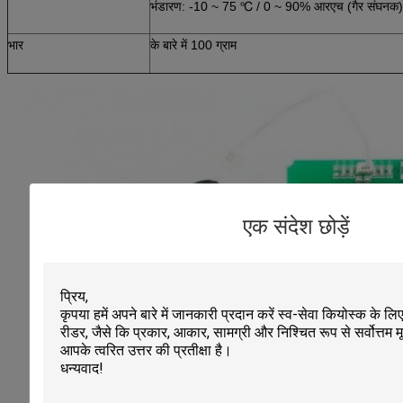
भंडारण: -10 ~ 75 ℃ / 0 ~ 90% आरएच (गैर संघनक)
भार
के बारे में 100 ग्राम
एक संदेश छोड़ें