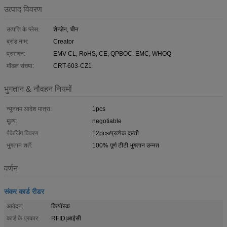
उत्पाद विवरण
उत्पत्ति के प्लेस:
शेन्ज़ेन, चीन
ब्रांड नाम:
Creator
प्रमाणन:
EMV CL, RoHS, CE, QPBOC, EMC, WHOQ
मॉडल संख्या:
CRT-603-CZ1
भुगतान & नौवहन नियमों
न्यूनतम आदेश मात्रा:
1pcs
मूल्य:
negotiable
पैकेजिंग विवरण:
12pcs/प्रत्येक दफ़्ती
भुगतान शर्तें:
100% पूर्ण टीटी भुगतान उन्नत
वर्णन
संकर कार्ड रीडर
आवेदन:
कियॉस्क
कार्ड के प्रकार:
RFID|आईसी