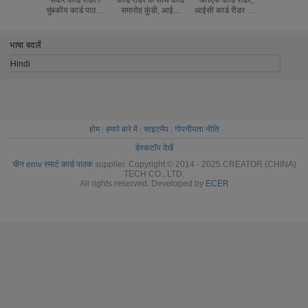
चुंबकीय कार्ड पाठकों
समारोह कुंडी, आईसी
आईसी कार्ड रीडर और
चुंबकीय कार्
और लेखकों के लिए
स्मार्ट कार्ड पाठक
गेमिंग मशीन के लिए
और लेखकों
उपयोगिता
लेखक
उपयोग
भाषा बदलें
Hindi
होम
|
हमारे बारे में
|
साइटमैप
|
गोपनीयता नीति
डेस्कटॉप देखें
चीन emv स्मार्ट कार्ड पाठक
supplier. Copyright © 2014 - 2025 CREATOR (CHINA)
TECH CO., LTD.
All rights reserved. Developed by
ECER