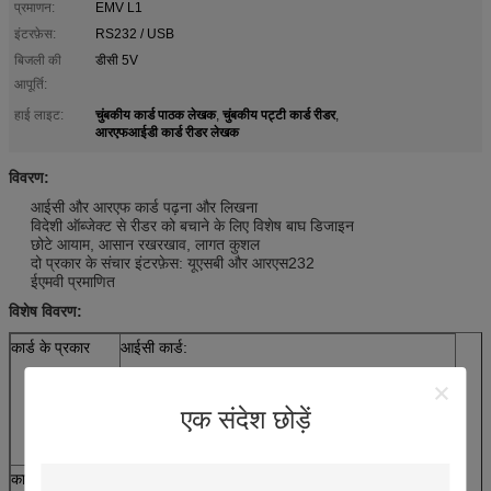
प्रमाणन:
EMV L1
इंटरफ़ेस:
RS232 / USB
बिजली की
डीसी 5V
आपूर्ति:
चुंबकीय कार्ड पाठक लेखक
चुंबकीय पट्टी कार्ड रीडर
हाई लाइट:
,
,
आरएफआईडी कार्ड रीडर लेखक
विवरण:
आईसी और आरएफ कार्ड पढ़ना और लिखना
विदेशी ऑब्जेक्ट से रीडर को बचाने के लिए विशेष बाघ डिजाइन
छोटे आयाम, आसान रखरखाव, लागत कुशल
दो प्रकार के संचार इंटरफ़ेस: यूएसबी और आरएस232
ईएमवी प्रमाणित
विशेष विवरण:
कार्ड के प्रकार
आईसी कार्ड:
ISO7816-2
टी = 0, टी = 1 सीपीयू कार्ड
एक संदेश छोड़ें
टी = 0, टी = 1 पीएसएएम कार्ड (1 सैम स्लॉट)
आरएफ कार्ड: आईएसओ 14443 टाइप ए एंड बी कार्ड
कार्ड आयाम
चौड़ाई: 53.92 ~ 54.18 मिमी, लंबाई: 85.47 ~ 85.90 मिमी