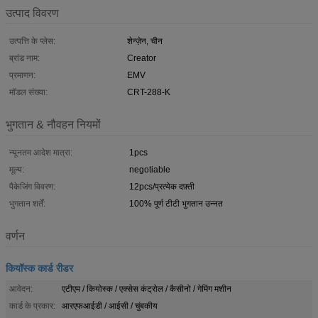
उत्पाद विवरण
उत्पत्ति के प्लेस:
शेन्ज़ेन, चीन
ब्रांड नाम:
Creator
प्रमाणन:
EMV
मॉडल संख्या:
CRT-288-K
भुगतान & नौवहन नियमों
न्यूनतम आदेश मात्रा:
1pcs
मूल्य:
negotiable
पैकेजिंग विवरण:
12pcs/प्रत्येक दफ़्ती
भुगतान शर्तें:
100% पूर्ण टीटी भुगतान उन्नत
वर्णन
कियॉस्क कार्ड रीडर
आवेदन:
एटीएम / कियोस्क / एक्सेस कंट्रोल / कैसीनो / ​​गेमिंग मशीन
कार्ड के प्रकार:
आरएफआईडी / आईसी / चुंबकीय