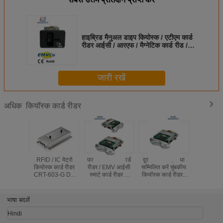
हाइब्रिड मैनुअल डाइप कियोस्क / एटीएम कार्ड
रीडर आईसी / आरएफ / मैग्नेटिक कार्ड रीड /
राइट के साथ डालें
जारी रखें
कियॉस्क कार्ड रीडर
अधिक
RFID / IC मेट्रो
फास्ट कीओस्क कार्ड
दूरभाश के लिए आधा
आईएसओ स्व
कियोस्क कार्ड रीडर
रीडर / EMV आईसी
सम्मिलित करें चुंबकीय
भुगतान आर
CRT-603-G DC
स्मार्ट कार्ड रीडर के
कियॉस्क कार्ड रीडर /
कियॉस्क कार्
12V सपोर्ट 4 USB
साथ रु 232
डुबकी आरएफआईडी
एटीएम आईस
होस्ट इंटरफ़ेस
अंतरफलक
हाइब्रिड कार्ड रीडर
रीड
भाषा बदलें
Hindi