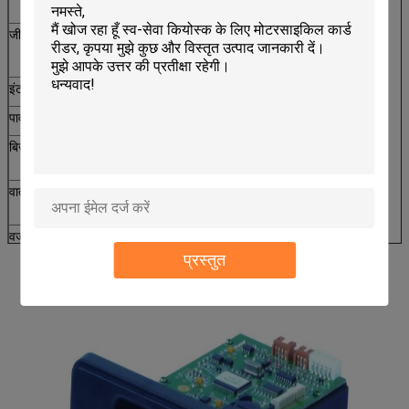
मोटाई: 0.76 ~ 1 मिमी
जीवन काल
माइक्रो स्विच: 500,000 बार मिन
आईसी संपर्क: 300,000 बार मिन
इंटरफेस
232 रुपये और USB
पावर वोल्टेज
डीसी 5 वी ± 10%
बिजली की खपत
स्टेटिक: 50 एमए
पीक: 200 एमए
वातावरण
ऑपरेशन: 0 ℃ ~ 50 ℃, 0 ~ 90% आरएच (गैर संघनक)
भंडारण: -25 ℃ ~ 80 ℃, 0 ~ 95% आरएच (गैर संघनक)
वजन
लगभग 200 ग्राम
प्रस्तुत