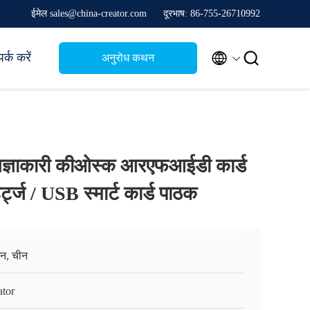
ईमेल sales@china-creator.com
दूरभाष: 86-755-26710992


पर्क करें
अनुरोध कथन
ाकारी कीओस्क आरएफआईडी कार्ड
्ट्ज / USB स्मार्ट कार्ड पाठक
़ेन, चीन
ator