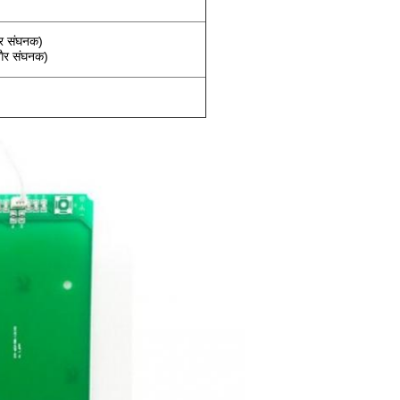
र संघनक)
ैर संघनक)