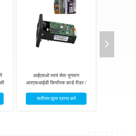
ें
आईएसओ स्वयं सेवा भुगतान
बकी
आरएफआईडी कियॉस्क कार्ड रीडर /
र
एटीएम आईसी कार्ड रीडर
सर्वोत्तम मूल्य प्राप्त करें