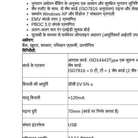
भुगतान आवेदन बैंकिंग के अनुरूप एक आसान और सुरक्षित भुगतान सुनिश्
सैम स्लॉट के साथ, दो सैम कार्ड (ISO7816 अनुपालन) पढ़ना और लेख
समर्थन Windows XP और विंडोज 7 संचालन प्रणाली
EMV संपर्क स्तर 1 प्रमाणित
PBOC 3.0 संपर्क प्रमाणित
अलग-अलग चार रंग एलईडी सूचक बोर्ड
यूएसबी के माध्यम से फर्मवेयर ऑनलाइन अद्यतन (आपूर्तिकर्ता आईएपी उ
आवेदन:
बैंक, खुदरा, सरकार, परिवहन एएफसी, उपयोगिता
विनिर्देशों:
आरएफ कार्ड: ISO14443Type एक सूचना औ
कार्ड के प्रकार
सैम कार्ड:
ISO7816 = 0 टी, टी = 1 सैम कार्ड (2 सैम 
बिजली की आपूर्ति
डीसी 5V 5% ±
चालू बिजली
<120mA
पढ़ना दूरी
70mm (कार्ड पर निर्भर करता है)
संचार इंटरफेस
USB