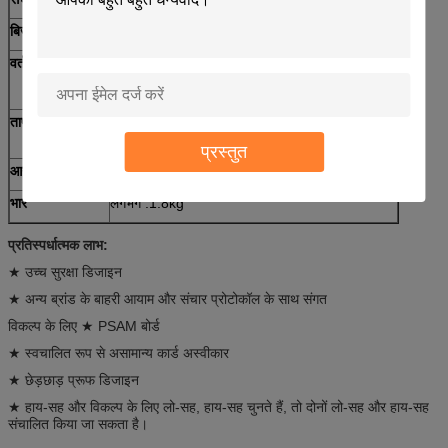
बिजली की आपूर्ति
DC24V 5% ±
वर्तमान खपत
स्टैंडबाय वर्तमान: 90mA
मौजूदा शिखर: 800mA
तापमान / नमी
ऑपरेशन: 0 ~ 50 ℃ / 0 ~ 90% आरएच (गैर संघनक)
भंडारण: -25-80 ℃ / 0 ~ 90% आरएच (गैर संघनक)
प्रस्तुत
आयाम (LxWxH)
215x124x90mm
भार
लगभग .1.8kg
प्रतिस्पर्धात्मक लाभ:
★ उच्च सुरक्षा डिजाइन
★ अन्य ब्रांड के बाहरी आयाम और संचार प्रोटोकॉल के साथ संगत
विकल्प के लिए ★ PSAM बोर्ड
★ स्वचालित रूप से असामान्य कार्ड अस्वीकार
★ छेड़छाड़ प्रूफ डिजाइन
★ हाय-सह और विकल्प के लिए लो-सह, हाय-सह चुनते हैं, तो दोनों लो-सह और हाय-सह
संचालित किया जा सकता है।