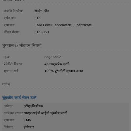
उत्पत्ति के प्लेस:
शेन्ज़ेन, चीन
ब्रांड नाम:
CRT
प्रमाणन:
EMV Level1 approved/CE certificate
मॉडल संख्या:
CRT-350
भुगतान & नौवहन नियमों
मूल्य:
negotiable
पैकेजिंग विवरण:
4pcs/प्रत्येक दफ़्ती
भुगतान शर्तें:
100% पूर्ण टीटी भुगतान उन्नत
वर्णन
चुंबकीय कार्ड रीडर डालें
आवेदन:
एटीएम|कियोस्क
कार्ड का प्रकार:
आरएफआईडी|आईसी|चुंबकीय पट्टी
प्रमाणन:
EMV
विशेषता:
होशियार