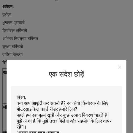
आवेदन:
एटीएम
भुगतान प्रणाली
कियॉस्क टर्मिनलों
अभिगम नियंत्रण टर्मिनल
सुरक्षा टर्मिनलों
पार्किंग सिस्टम
विनिर्देशों:
कार्ड मानक
चुंबकीय कार्ड: ISO7810 आईडी 1,7811
एक संदेश छोड़ें
आईसी कार्ड: ISO7816-2
समर्थन = 0 टी, टी = 1 सीपीयू कार्ड
समर्थन = 0 टी, टी = 1 सिम कार्ड
आरएफ कार्ड: ISO14443 प्रकार एक सूचना और प्रसारण
समर्थन Mifare S50, S70, उल कार्ड
जीवनभर
चुंबकीय सिर: 500,000 गुजरता
आईसी कार्ड संपर्क: 300000 गुजरता
मोटर: 500,000 गुजरता
संचार
RS232 इंटरफ़ेस और यूएसबी इंटरफ़ेस विकल्प (छिपा)