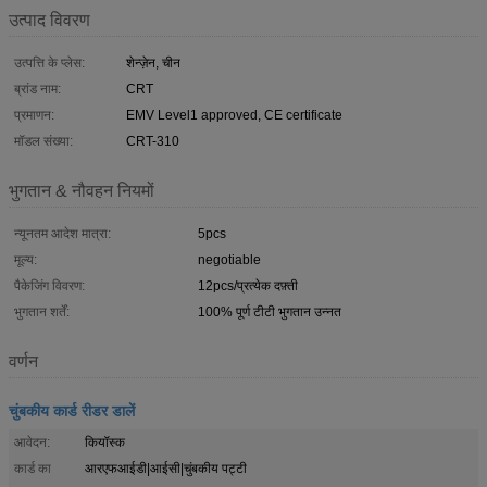
उत्पाद विवरण
उत्पत्ति के प्लेस:
शेन्ज़ेन, चीन
ब्रांड नाम:
CRT
प्रमाणन:
EMV Level1 approved, CE certificate
मॉडल संख्या:
CRT-310
भुगतान & नौवहन नियमों
न्यूनतम आदेश मात्रा:
5pcs
मूल्य:
negotiable
पैकेजिंग विवरण:
12pcs/प्रत्येक दफ़्ती
भुगतान शर्तें:
100% पूर्ण टीटी भुगतान उन्नत
वर्णन
चुंबकीय कार्ड रीडर डालें
आवेदन:
कियॉस्क
कार्ड का
आरएफआईडी|आईसी|चुंबकीय पट्टी