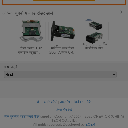
चुंबकीय कार्ड रीडर डालें
अधिक
DC5V मैग्नेटिक कार्ड
मैनुअल पोर्टेबल
आरएफआईडी चुंबकीय
Motorized 
रीडर लेखक, Usb
मैग्नेटिक कार्ड रीडर
कार्ड रीडर डालें
चुंबकीय कार
मैग्नेटिक स्ट्राइप कार्ड
250mA ब्लैक CRT-
रीडर CRT-288-B
288-K उच्च
विश्वसनीयता
भाषा बदलें
होम
|
हमारे बारे में
|
साइटमैप
|
गोपनीयता नीति
डेस्कटॉप देखें
चीन चुंबकीय पट्टी कार्ड रीडर
supplier. Copyright © 2014 - 2025 CREATOR (CHINA)
TECH CO., LTD.
All rights reserved. Developed by
ECER