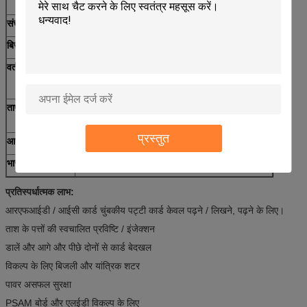
मोटर: 300000 गुजरता
संचार
RS232 इंटरफ़ेस
बिजली की आपूर्ति
DC12V 5% ±
वर्तमान खपत
स्टेटिक मौजूदा: 110mA
मौजूदा शिखर: <1.5A
तापमान / नमी
ऑपरेशन: 0 ~ 50 ℃ / 0 ~ 90% आरएच (गैर संघनक)
भंडारण: -20 ~ 70 ℃ / 0 ~ 90% आरएच (गैर संघनक)
प्रस्तुत
आयाम (LxWxH)
148x86x48mm
भार
लगभग 410g
प्रतिस्पर्धात्मक लाभ:
आरएफआईडी / आईसी कार्ड चुंबकीय पट्टी कार्ड केवल पढ़ने / लिखने, पढ़ने के लिए।
ताश के पत्तों की स्वचालित प्रविष्टि / इंजेक्शन
डालें और आगे और पीछे दोनों से कार्ड बेदखल
विकल्प के लिए बिजली और यांत्रिक शटर
पावर असफल सुरक्षा
PSAM बोर्ड और एलईडी विकल्प के लिए