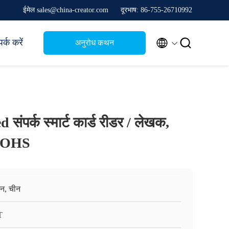
ईमेल sales@china-creator.com
दूरभाष: 86-755-26710992


पर्क करें
अनुरोध कथन
संपर्क स्मार्ट कार्ड रीडर / लेखक,
 ROHS
़ेन, चीन
T