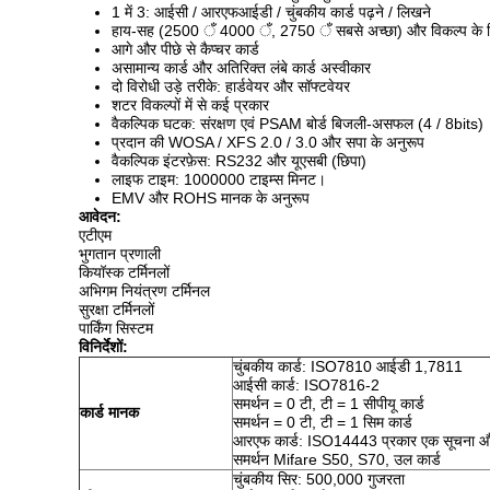
1 में 3: आईसी / आरएफआईडी / चुंबकीय कार्ड पढ़ने / लिखने
हाय-सह (2500 ँ 4000 ँ, 2750 ँ सबसे अच्छा) और विकल्प के 
आगे और पीछे से कैप्चर कार्ड
असामान्य कार्ड और अतिरिक्त लंबे कार्ड अस्वीकार
दो विरोधी उड़े तरीके: हार्डवेयर और सॉफ्टवेयर
शटर विकल्पों में से कई प्रकार
वैकल्पिक घटक: संरक्षण एवं PSAM बोर्ड बिजली-असफल (4 / 8bits)
प्रदान की WOSA / XFS 2.0 / 3.0 और सपा के अनुरूप
वैकल्पिक इंटरफ़ेस: RS232 और यूएसबी (छिपा)
लाइफ टाइम: 1000000 टाइम्स मिनट।
EMV और ROHS मानक के अनुरूप
आवेदन:
एटीएम
भुगतान प्रणाली
कियॉस्क टर्मिनलों
अभिगम नियंत्रण टर्मिनल
सुरक्षा टर्मिनलों
पार्किंग सिस्टम
विनिर्देशों:
चुंबकीय कार्ड: ISO7810 आईडी 1,7811
आईसी कार्ड: ISO7816-2
समर्थन = 0 टी, टी = 1 सीपीयू कार्ड
कार्ड मानक
समर्थन = 0 टी, टी = 1 सिम कार्ड
आरएफ कार्ड: ISO14443 प्रकार एक सूचना औ
समर्थन Mifare S50, S70, उल कार्ड
चुंबकीय सिर: 500,000 गुजरता