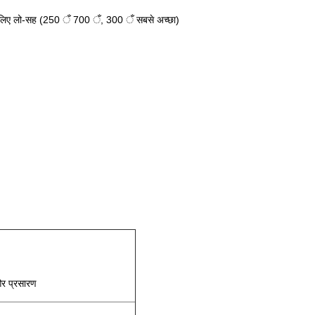
लिए लो-सह (250 ँ 700 ँ, 300 ँ सबसे अच्छा)
र प्रसारण