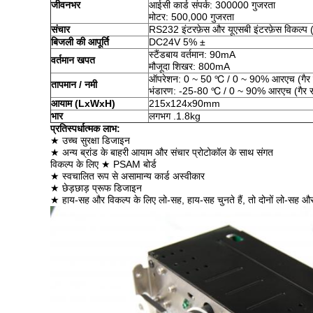
जीवनभर
आईसी कार्ड संपर्क: 300000 गुजरता
मोटर: 500,000 गुजरता
संचार
RS232 इंटरफ़ेस और यूएसबी इंटरफ़ेस विकल्प 
बिजली की आपूर्ति
DC24V 5% ±
स्टैंडबाय वर्तमान: 90mA
वर्तमान खपत
मौजूदा शिखर: 800mA
ऑपरेशन: 0 ~ 50 ℃ / 0 ~ 90% आरएच (गैर
तापमान / नमी
भंडारण: -25-80 ℃ / 0 ~ 90% आरएच (गैर 
आयाम (LxWxH)
215x124x90mm
भार
लगभग .1.8kg
प्रतिस्पर्धात्मक लाभ:
★ उच्च सुरक्षा डिजाइन
★ अन्य ब्रांड के बाहरी आयाम और संचार प्रोटोकॉल के साथ संगत
विकल्प के लिए ★ PSAM बोर्ड
★ स्वचालित रूप से असामान्य कार्ड अस्वीकार
★ छेड़छाड़ प्रूफ डिजाइन
★ हाय-सह और विकल्प के लिए लो-सह, हाय-सह चुनते हैं, तो दोनों लो-सह 