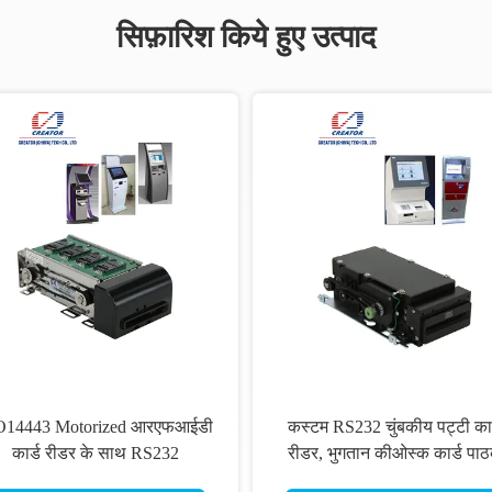
सिफ़ारिश किये हुए उत्पाद
O14443 Motorized आरएफआईडी
कस्टम RS232 चुंबकीय पट्टी कार
कार्ड रीडर के साथ RS232
रीडर, भुगतान कीओस्क कार्ड पा
तरफलक, चुंबकीय पट्टी कार्ड रीडर
लेखक ISO7811