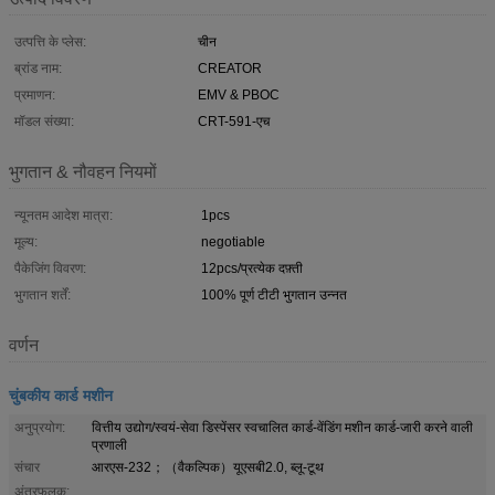
उत्पत्ति के प्लेस:
चीन
ब्रांड नाम:
CREATOR
प्रमाणन:
EMV & PBOC
मॉडल संख्या:
CRT-591-एच
भुगतान & नौवहन नियमों
न्यूनतम आदेश मात्रा:
1pcs
मूल्य:
negotiable
पैकेजिंग विवरण:
12pcs/प्रत्येक दफ़्ती
भुगतान शर्तें:
100% पूर्ण टीटी भुगतान उन्नत
वर्णन
चुंबकीय कार्ड मशीन
अनुप्रयोग:
वित्तीय उद्योग/स्वयं-सेवा डिस्पेंसर स्वचालित कार्ड-वेंडिंग मशीन कार्ड-जारी करने वाली
प्रणाली
संचार
आरएस-232；（वैकल्पिक）यूएसबी2.0, ब्लू-टूथ
अंतरफलक: