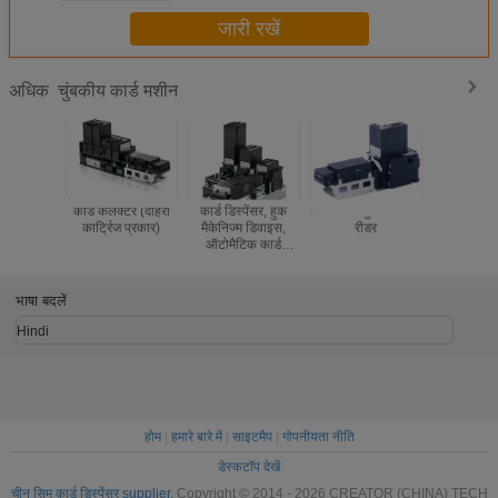
जारी रखें
चुंबकीय कार्ड मशीन
अधिक
कार्ड कलेक्टर (दोहरी
कार्ड डिस्पेंसर, हुक
दो स्टैकर्स चुंबकीय कार्ड
3 स्टैकर्स चुं
कार्ट्रिज प्रकार)
मैकेनिज्म डिवाइस,
रीडर
डिस्पे
ऑटोमैटिक कार्ड
डिस्पेंसर
भाषा बदलें
Hindi
होम
|
हमारे बारे में
|
साइटमैप
|
गोपनीयता नीति
डेस्कटॉप देखें
चीन सिम कार्ड डिस्पेंसर supplier.
Copyright © 2014 - 2026 CREATOR (CHINA) TECH