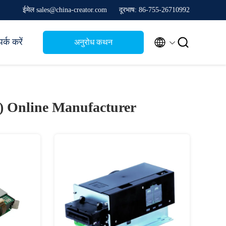
ईमेल sales@china-creator.com
दूरभाष: 86-755-26710992


पर्क करें
अनुरोध कथन
8)
Online Manufacturer